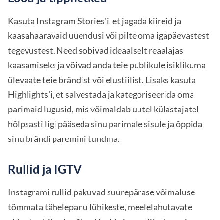
Kasuta Instagram Stories'i, et jagada kiireid ja
kaasahaaravaid uuendusi või pilte oma igapäevastest
tegevustest. Need sobivad ideaalselt reaalajas
kaasamiseks ja võivad anda teie publikule isiklikuma
ülevaate teie brändist või elustiilist. Lisaks kasuta
Highlights'i, et salvestada ja kategoriseerida oma
parimaid lugusid, mis võimaldab uutel külastajatel
hõlpsasti ligi pääseda sinu parimale sisule ja õppida
sinu brändi paremini tundma.
Rullid ja IGTV
Instagrami rullid
pakuvad suurepärase võimaluse
tõmmata tähelepanu lühikeste, meelelahutavate