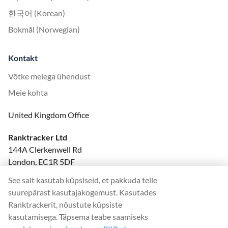
한국어 (Korean)
Bokmål (Norwegian)
Kontakt
Võtke meiega ühendust
Meie kohta
United Kingdom Office
Ranktracker Ltd
144A Clerkenwell Rd
London, EC1R 5DF
Company No: 08820809
See sait kasutab küpsiseid, et pakkuda teile
felix@ranktracker.com
suurepärast kasutajakogemust. Kasutades
Ranktrackerit, nõustute küpsiste
kasutamisega. Täpsema teabe saamiseks