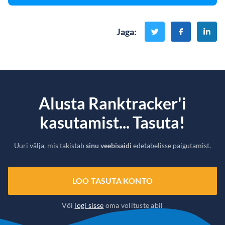
Jaga
:
Alusta Ranktracker'i
kasutamist... Tasuta!
Uuri välja, mis takistab
sinu veebisaidi
edetabelisse paigutamist.
LOO TASUTA KONTO
Või
logi sisse
oma volituste abil