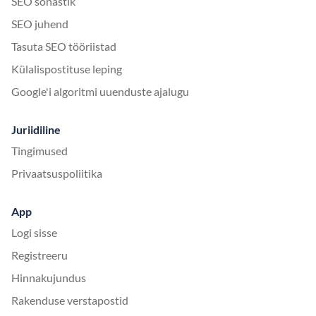
SEO sõnastik
SEO juhend
Tasuta SEO tööriistad
Külalispostituse leping
Google'i algoritmi uuenduste ajalugu
Juriidiline
Tingimused
Privaatsuspoliitika
App
Logi sisse
Registreeru
Hinnakujundus
Rakenduse verstapostid