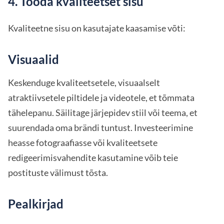
4. Tooda kvaliteetset sisu
Kvaliteetne sisu on kasutajate kaasamise võti:
Visuaalid
Keskenduge kvaliteetsetele, visuaalselt
atraktiivsetele piltidele ja videotele, et tõmmata
tähelepanu. Säilitage järjepidev stiil või teema, et
suurendada oma brändi tuntust. Investeerimine
heasse fotograafiasse või kvaliteetsete
redigeerimisvahendite kasutamine võib teie
postituste välimust tõsta.
Pealkirjad