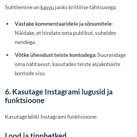
Suhtlemine on
kasvu
jaoks kriitilise tähtsusega:
Vastake kommentaaridele ja sõnumitele
:
Näidake, et hindate oma publikut, suheldes
nendega.
Võtke ühendust teiste kontodega:
Suurendage
oma nähtavust, kasutades teiste asjakohaste
kontode sisu.
6. Kasutage Instagrami lugusid ja
funktsioone
Kasutage kõiki Instagrami funktsioone:
Lood ja tipphetked