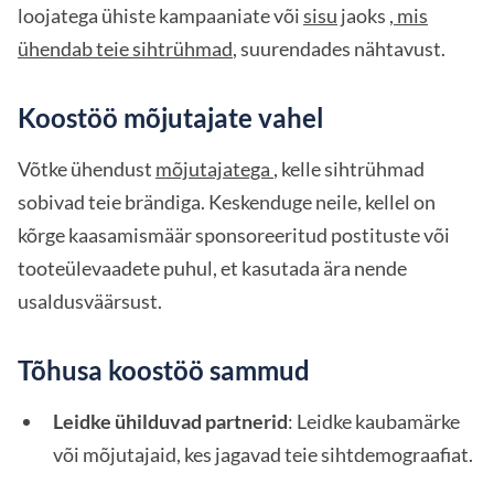
loojatega ühiste kampaaniate või
sisu
jaoks
, mis
ühendab teie sihtrühmad
, suurendades nähtavust.
Koostöö mõjutajate vahel
Võtke ühendust
mõjutajatega
, kelle sihtrühmad
sobivad teie brändiga. Keskenduge neile, kellel on
kõrge kaasamismäär sponsoreeritud postituste või
tooteülevaadete puhul, et kasutada ära nende
usaldusväärsust.
Tõhusa koostöö sammud
Leidke ühilduvad partnerid
: Leidke kaubamärke
või mõjutajaid, kes jagavad teie sihtdemograafiat.