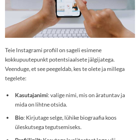
Teie Instagrami profiil on sageli esimene
kokkupuutepunkt potentsiaalsete jälgijatega.
Veenduge, et see peegeldab, kes te olete ja millega
tegelete:
Kasutajanimi
: valige nimi, mis on äratuntav ja
mida on lihtne otsida.
Bio
: Kirjutage selge, lühike biograafia koos
üleskutsega tegutsemiseks.
Profiilipilt:
Kasutage kvaliteetset logo või