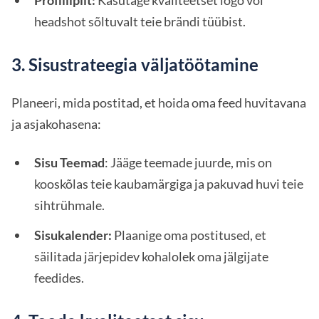
headshot sõltuvalt teie brändi tüübist.
3. Sisustrateegia väljatöötamine
Planeeri, mida postitad, et hoida oma feed huvitavana
ja asjakohasena:
Sisu Teemad
: Jääge teemade juurde, mis on
kooskõlas teie kaubamärgiga ja pakuvad huvi teie
sihtrühmale.
Sisukalender:
Plaanige oma postitused, et
säilitada järjepidev kohalolek oma jälgijate
feedides.