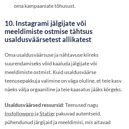
oma kampaaniate tõhusust.
10. Instagrami jälgijate või
meeldimiste ostmise tähtsus
usaldusväärsetest allikatest
Oma usaldusväärsuse ja nähtavuse kiireks
suurendamiseks võid kaaluda jälgijate või
meeldimiste ostmist. Kuid usaldusväärse
teenusepakkuja valimine on väga oluline, et teie kasv
näeks välja orgaaniline ja teie kaasatus jääks kõrgeks.
Usaldusväärsed ressursid
: Teenused nagu
Insfollowpro
ja
Statigr
pakuvad autentseid,
pühendunud järgijaid ja meeldimisi, mis aitavad