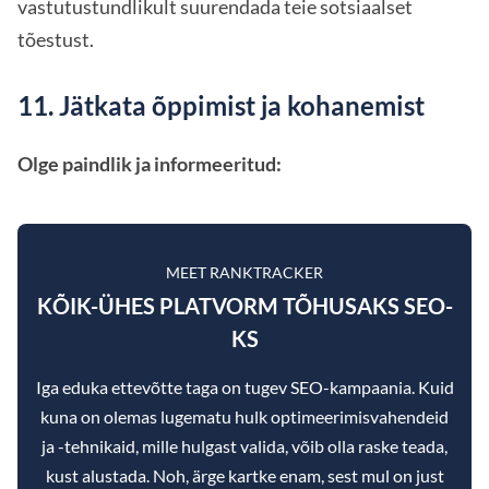
vastutustundlikult suurendada teie sotsiaalset
tõestust.
11. Jätkata õppimist ja kohanemist
Olge paindlik ja informeeritud:
MEET RANKTRACKER
KÕIK-ÜHES PLATVORM TÕHUSAKS SEO-
KS
Iga eduka ettevõtte taga on tugev SEO-kampaania. Kuid
kuna on olemas lugematu hulk optimeerimisvahendeid
ja -tehnikaid, mille hulgast valida, võib olla raske teada,
kust alustada. Noh, ärge kartke enam, sest mul on just