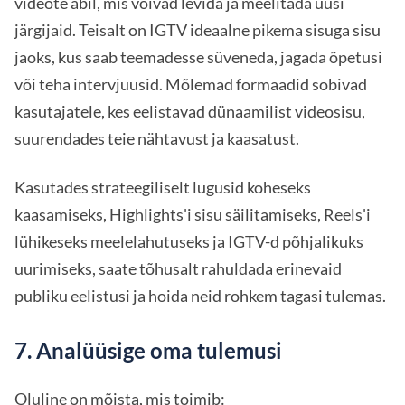
videote abil, mis võivad levida ja meelitada uusi
järgijaid. Teisalt on IGTV ideaalne pikema sisuga sisu
jaoks, kus saab teemadesse süveneda, jagada õpetusi
või teha intervjuusid. Mõlemad formaadid sobivad
kasutajatele, kes eelistavad dünaamilist videosisu,
suurendades teie nähtavust ja kaasatust.
Kasutades strateegiliselt lugusid koheseks
kaasamiseks, Highlights'i sisu säilitamiseks, Reels'i
lühikeseks meelelahutuseks ja IGTV-d põhjalikuks
uurimiseks, saate tõhusalt rahuldada erinevaid
publiku eelistusi ja hoida neid rohkem tagasi tulemas.
7. Analüüsige oma tulemusi
Oluline on mõista, mis toimib: