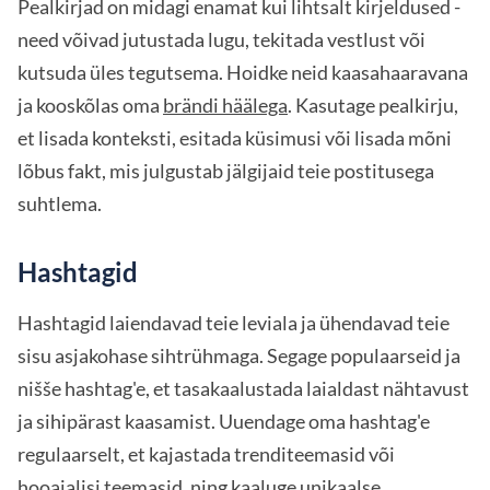
Pealkirjad on midagi enamat kui lihtsalt kirjeldused -
need võivad jutustada lugu, tekitada vestlust või
kutsuda üles tegutsema. Hoidke neid kaasahaaravana
ja kooskõlas oma
brändi häälega
. Kasutage pealkirju,
et lisada konteksti, esitada küsimusi või lisada mõni
lõbus fakt, mis julgustab jälgijaid teie postitusega
suhtlema.
Hashtagid
Hashtagid laiendavad teie leviala ja ühendavad teie
sisu asjakohase sihtrühmaga. Segage populaarseid ja
nišše hashtag'e, et tasakaalustada laialdast nähtavust
ja sihipärast kaasamist. Uuendage oma hashtag'e
regulaarselt, et kajastada trenditeemasid või
hooajalisi teemasid, ning kaaluge unikaalse