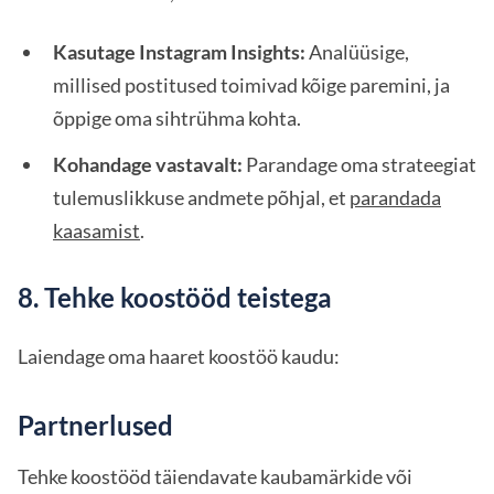
Kasutage Instagram Insights:
Analüüsige,
millised postitused toimivad kõige paremini, ja
õppige oma sihtrühma kohta.
Kohandage vastavalt:
Parandage oma strateegiat
tulemuslikkuse andmete põhjal, et
parandada
kaasamist
.
8. Tehke koostööd teistega
Laiendage oma haaret koostöö kaudu:
Partnerlused
Tehke koostööd täiendavate kaubamärkide või