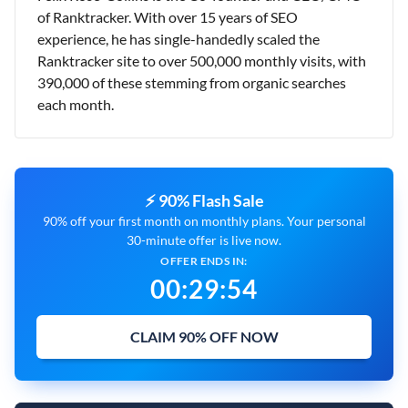
of Ranktracker. With over 15 years of SEO
experience, he has single-handedly scaled the
Ranktracker site to over 500,000 monthly visits, with
390,000 of these stemming from organic searches
each month.
⚡ 90% Flash Sale
90% off your first month on monthly plans. Your personal
30-minute offer is live now.
OFFER ENDS IN:
00
:
29
:
53
CLAIM 90% OFF NOW