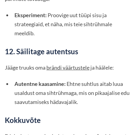
Eksperiment:
Proovige uut tüüpi sisu ja
strateegiaid, et näha, mis teie sihtrühmale
meeldib.
12. Säilitage autentsus
Jääge truuks oma
brändi väärtustele
ja häälele:
Autentne kaasamine:
Ehtne suhtlus aitab luua
usaldust oma sihtrühmaga, mis on pikaajalise edu
saavutamiseks hädavajalik.
Kokkuvõte