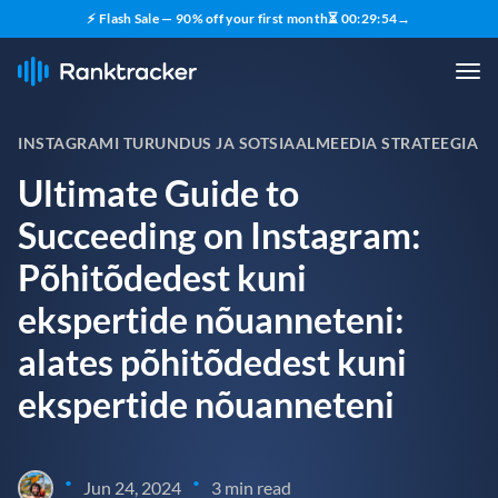
⚡ Flash Sale — 90% off your first month
⏳
00
:
29
:
53
→
INSTAGRAMI TURUNDUS JA SOTSIAALMEEDIA STRATEEGIA
Ultimate Guide to
Succeeding on Instagram:
Põhitõdedest kuni
ekspertide nõuanneteni:
alates põhitõdedest kuni
ekspertide nõuanneteni
•
•
Jun 24, 2024
3 min read