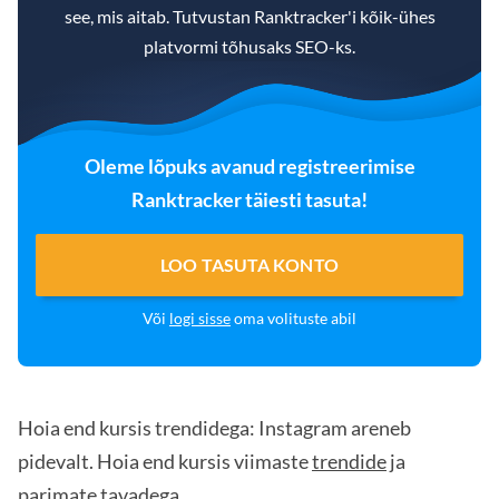
see, mis aitab. Tutvustan Ranktracker'i kõik-ühes
platvormi tõhusaks SEO-ks.
Oleme lõpuks avanud registreerimise
Ranktracker täiesti tasuta!
LOO TASUTA KONTO
Või
logi sisse
oma volituste abil
Hoia end kursis trendidega: Instagram areneb
pidevalt. Hoia end kursis viimaste
trendide
ja
parimate tavadega.