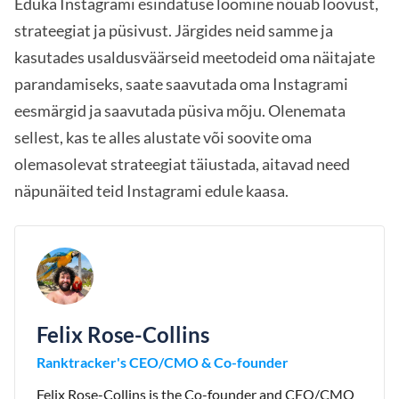
Eduka Instagrami esindatuse loomine nõuab loovust,
strateegiat ja püsivust. Järgides neid samme ja
kasutades usaldusväärseid meetodeid oma näitajate
parandamiseks, saate saavutada oma Instagrami
eesmärgid ja saavutada püsiva mõju. Olenemata
sellest, kas te alles alustate või soovite oma
olemasolevat strateegiat täiustada, aitavad need
näpunäited teid Instagrami edule kaasa.
Felix Rose-Collins
Ranktracker's CEO/CMO & Co-founder
Felix Rose-Collins is the Co-founder and CEO/CMO