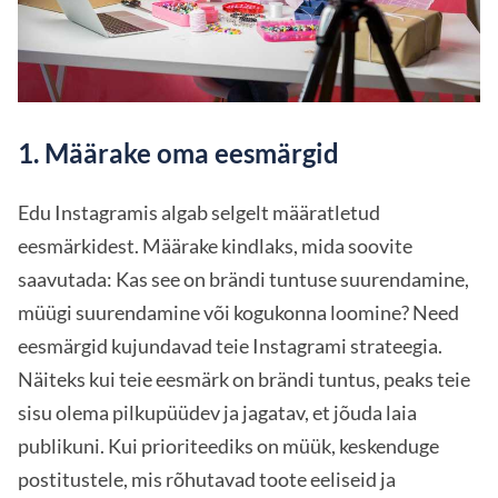
1. Määrake oma eesmärgid
Edu Instagramis algab selgelt määratletud
eesmärkidest. Määrake kindlaks, mida soovite
saavutada: Kas see on brändi tuntuse suurendamine,
müügi suurendamine või kogukonna loomine? Need
eesmärgid kujundavad teie Instagrami strateegia.
Näiteks kui teie eesmärk on brändi tuntus, peaks teie
sisu olema pilkupüüdev ja jagatav, et jõuda laia
publikuni. Kui prioriteediks on müük, keskenduge
postitustele, mis rõhutavad toote eeliseid ja