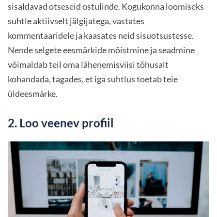
sisaldavad otseseid ostulinde. Kogukonna loomiseks
suhtle aktiivselt jälgijatega, vastates
kommentaaridele ja kaasates neid sisuotsustesse.
Nende selgete eesmärkide mõistmine ja seadmine
võimaldab teil oma lähenemisviisi tõhusalt
kohandada, tagades, et iga suhtlus toetab teie
üldeesmärke.
2. Loo veenev profiil