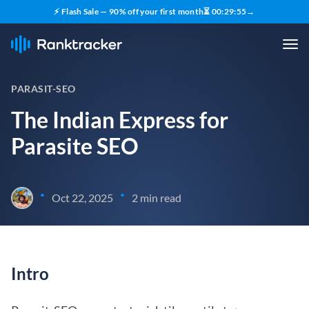
⚡ Flash Sale — 90% off your first month
⏳
00
:
29
:
55
→
PARASIT-SEO
The Indian Express for
Parasite SEO
•
•
Oct 22, 2025
2 min read
Intro