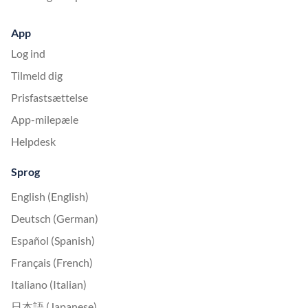
App
Log ind
Tilmeld dig
Prisfastsættelse
App-milepæle
Helpdesk
Sprog
English (English)
Deutsch (German)
Español (Spanish)
Français (French)
Italiano (Italian)
日本語 (Japanese)