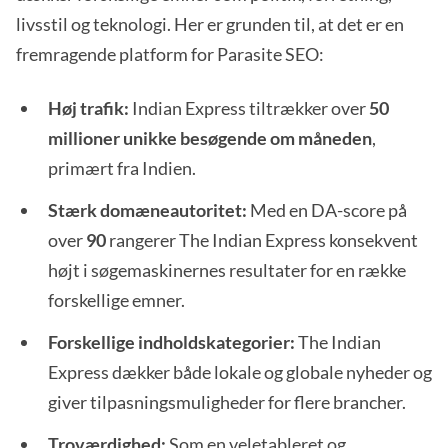
livsstil og teknologi. Her er grunden til, at det er en
fremragende platform for Parasite SEO:
Høj trafik:
Indian Express tiltrækker over
50
millioner unikke besøgende om måneden
,
primært fra Indien.
Stærk domæneautoritet:
Med en DA-score på
over
90
rangerer The Indian Express konsekvent
højt i søgemaskinernes resultater for en række
forskellige emner.
Forskellige indholdskategorier:
The Indian
Express dækker både lokale og globale nyheder og
giver tilpasningsmuligheder for flere brancher.
Troværdighed:
Som en veletableret og